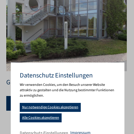
Dies ist die Website DELTA-PLAN GM
Datenschutz Einstellungen
Gesellschaftsbau
Wir verwenden Cookies, um den Besuch unserer Website
attraktiv zu gestalten und die Nutzung bestimmter Funktionen
zu ermöglichen.
Projekte
Nur notwendige Cookies akzeptieren
Cookie-Banner geöffnet. Bitte t
Alle Cookies akzeptieren
Impressum
Datenschutz-Einstellungen